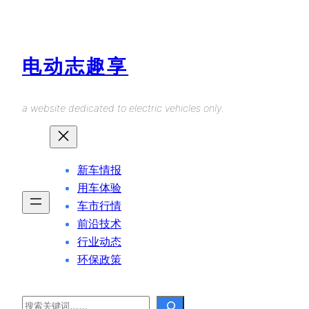
Skip
to
content
电动志趣享
a website dedicated to electric vehicles only.
新车情报
用车体验
车市行情
前沿技术
行业动态
环保政策
Search