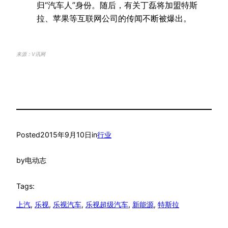
归“汽车人”身份。随后，有关丁磊将加盟特斯
拉、苹果等互联网公司的传闻不断被爆出。
来源：V讯网
Posted
2015年9月10日
in
行业
by
电动志
Tags:
上汽
, 
乐视
, 
乐视汽车
, 
乐视超级汽车
, 
新能源
, 
特斯拉