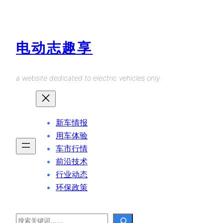
Skip
to
content
电动志趣享
a website dedicated to electric vehicles only.
新车情报
用车体验
车市行情
前沿技术
行业动态
环保政策
Search