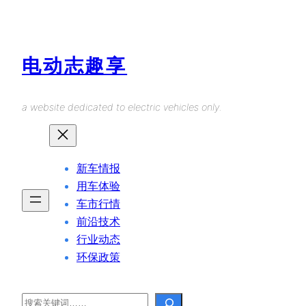
Skip
to
content
电动志趣享
a website dedicated to electric vehicles only.
新车情报
用车体验
车市行情
前沿技术
行业动态
环保政策
Search