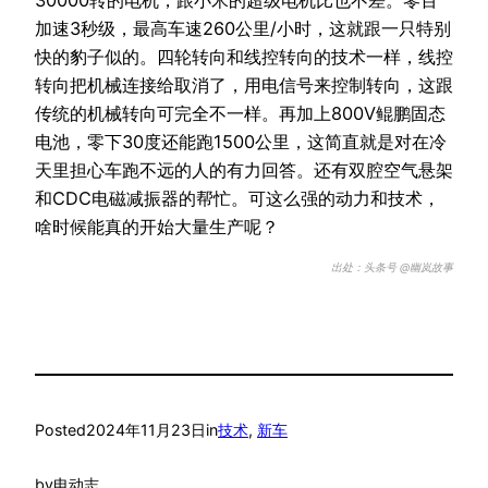
加速3秒级，最高车速260公里/小时，这就跟一只特别
快的豹子似的。四轮转向和线控转向的技术一样，线控
转向把机械连接给取消了，用电信号来控制转向，这跟
传统的机械转向可完全不一样。再加上800V鲲鹏固态
电池，零下30度还能跑1500公里，这简直就是对在冷
天里担心车跑不远的人的有力回答。还有双腔空气悬架
和CDC电磁减振器的帮忙。可这么强的动力和技术，
啥时候能真的开始大量生产呢？
出处：头条号 @幽岚故事
Posted
2024年11月23日
in
技术
, 
新车
by
电动志