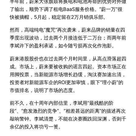
半年前，蔚来大张旗鼓将换电和电池寿命的优势对外做
了输出，顺势下调了租电BaaS服务价格。“蔚一万”很
快被摘帽，5月起，稳定留在2万月销俱乐部。
然而，高端纯电“魔咒”再次袭来，蔚来品牌的销量在四
季度出现波动，过去两个月接连低于二万台；而两年前
李斌许下的盈利承诺，如今随亏损再次化作泡影。
蔚来港股股价也在过去两个月时间里，从高点滑落超四
成。市场上，蔚来要被收购的谣言四起。资本市场正在
用脚投票，当新能源市场增长趋缓，淘汰赛加速出清，
投资者对新能源车企的ROI更加审慎，眼下“理小蔚”的
市值排名，说明了市场的态度。
前不久，在十周年内部信里，李斌用“最残酷的阶
段”、“愈发激烈的竞争”、“相差甚远的距离”的描述再次
敲响警钟。李斌清楚，不能在决赛圈跌回深渊，否则千
余亿的投入将功亏一篑。