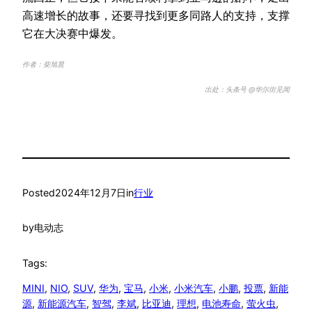
高速增长的故事，还要寻找到更多同路人的支持，支撑
它在大决赛中爆发。
作者：柴旭晨
出处：头条号 @华尔街见闻
Posted
2024年12月7日
in
行业
by
电动志
Tags:
MINI
, 
NIO
, 
SUV
, 
华为
, 
宝马
, 
小米
, 
小米汽车
, 
小鹏
, 
投票
, 
新能
源
, 
新能源汽车
, 
智驾
, 
李斌
, 
比亚迪
, 
理想
, 
电池寿命
, 
萤火虫
, 