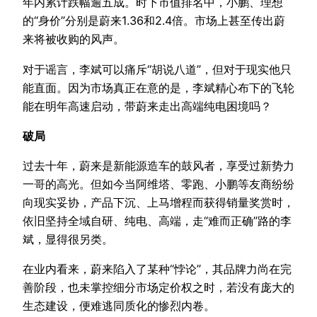
年内累计跌幅逾五成。时下市值排名中，小鹏、理想
的“身价”分别是蔚来1.36和2.4倍。市场上甚至传出蔚
来将被收购的风声。
对于谣言，李斌可以痛斥“胡说八道”，但对于现实他只
能直面。因为市场真正在意的是，李斌精心布下的飞轮
能在明年高速启动，带蔚来走出高端纯电困境吗？
破局
过去十年，蔚来是新能源造车的鼓风者，享受过新势力
一哥的高光。但如今当阿维塔、零跑、小鹏等友商纷纷
向现实妥协，产品下沉、上马增程而获得销量奖赏时，
依旧坚持全域自研、纯电、高端，走“难而正确”路的李
斌，显得很另类。
在业内看来，蔚来陷入了某种“悖论”，其品牌力尚在完
善阶段，也未掌控细分市场定价权之时，若没有庞大的
生态建设，便难逃同质化的惨烈内卷。