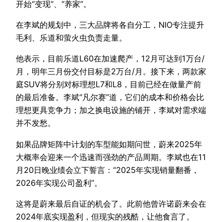
开始“变现”、“养家”。
在李斌的规划中，三大品牌将各自分工，NIO专注提升
毛利、乐道和萤火虫负责走量。
他表示，目前乐道L60在加速爬产，12月可达到1万台/
月，明年三月份交付目标是2万台/月。接下来，两款家
庭SUV将分别对标理想L7和L8，目前已经在做量产前
的最后准备。李斌“凡尔赛”道，它们的成本和价格会比
理想更具竞争力；加之换电设施的铺开，李斌对需求端
并不发愁。
如果品牌矩阵中计划的车型能如期问世，蔚来2025年
大概率会迎来一个迅速而强劲的产品周期。李斌也在11
月20日晚业绩会立下誓言：“2025年实现销量翻番，
2026年实现公司盈利”。
这将是蔚来最后自证的机会了。此前他曾许诺蔚来会在
2024年底实现盈利，但现实的残酷，让他食言了。