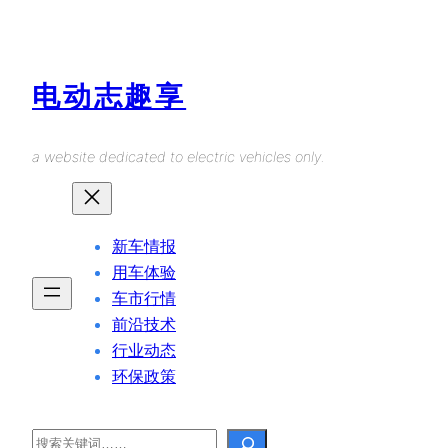
Skip
to
content
电动志趣享
a website dedicated to electric vehicles only.
新车情报
用车体验
车市行情
前沿技术
行业动态
环保政策
Search