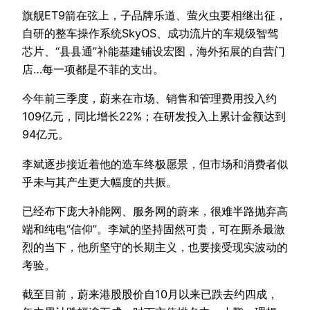
旗舰ET9箭在弦上，子品牌乐道、萤火虫要相继出征，
自研的整车操作系统SkyOS、成功流片的车规级智驾
芯片、“县县通”补能基建铺设宏图，海外拓展的自营门
店…每一项都是不菲的支出。
今年前三季度，蔚来在市场、销售和管理费用投入约
109亿元，同比增长22%；在研发投入上累计金额达到
94亿元。
李斌逐步接近着他的造车终极愿景，但市场和消费者似
乎未与其产生更大幅度的共振。
已经布下庞大补能网、服务网的蔚来，很难半路抛弃高
端和纯电“信仰”。李斌的坚持固然可贵，可在厮杀最激
烈的当下，他所坚守的长期主义，也要接受现实波动的
考验。
截至目前，蔚来港股股价自10月以来已跌去约四成，