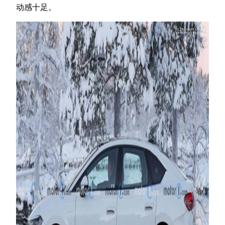
动感十足。