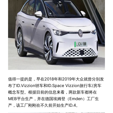
值得一提的是，早在2018年和2019年大众就曾分别发
布了ID.Vizzion轿车和ID.Space Vizzion旅行车/房车
概念车型。根据目前的信息来看，两款新车都将在
MEB平台生产，并在德国埃姆登（Emden）工厂生
产，该工厂刚刚在不久前开始生产ID.4。