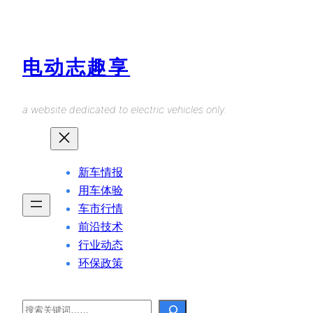
Skip
to
content
电动志趣享
a website dedicated to electric vehicles only.
新车情报
用车体验
车市行情
前沿技术
行业动态
环保政策
Search