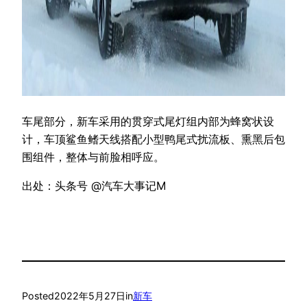
车尾部分，新车采用的贯穿式尾灯组内部为蜂窝状设
计，车顶鲨鱼鳍天线搭配小型鸭尾式扰流板、熏黑后包
围组件，整体与前脸相呼应。
出处：头条号 @汽车大事记M
Posted
2022年5月27日
in
新车