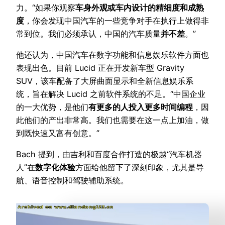
力。“如果你观察
车身外观或车内设计的精细度和成熟
度
，你会发现中国汽车的一些竞争对手在执行上做得非
常到位。我们必须承认，中国的汽车质量
并不差
。”
他还认为，中国汽车在数字功能和信息娱乐软件方面也
表现出色。目前 Lucid 正在开发新车型 Gravity
SUV，该车配备了大屏曲面显示和全新信息娱乐系
统，旨在解决 Lucid 之前软件系统的不足。“中国企业
的一大优势，是他们
有更多的人投入更多时间编程
，因
此他们的产出非常高。我们也需要在这一点上加油，做
到既快速又富有创意。”
Bach 提到，由吉利和百度合作打造的极越“汽车机器
人”在
数字化体验
方面给他留下了深刻印象，尤其是导
航、语音控制和驾驶辅助系统。