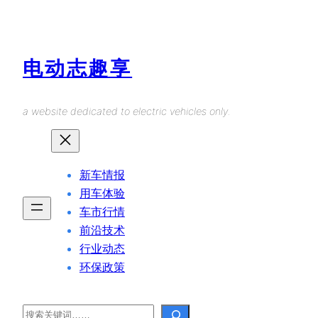
Skip
to
content
电动志趣享
a website dedicated to electric vehicles only.
新车情报
用车体验
车市行情
前沿技术
行业动态
环保政策
Search