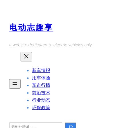
Skip
to
content
电动志趣享
a website dedicated to electric vehicles only.
新车情报
用车体验
车市行情
前沿技术
行业动态
环保政策
Search