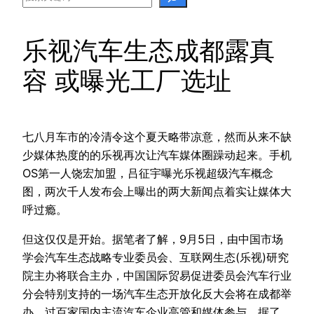
乐视汽车生态成都露真
容 或曝光工厂选址
七八月车市的冷清令这个夏天略带凉意，然而从来不缺
少媒体热度的的乐视再次让汽车媒体圈躁动起来。手机
OS第一人饶宏加盟，吕征宇曝光乐视超级汽车概念
图，两次千人发布会上曝出的两大新闻点着实让媒体大
呼过瘾。
但这仅仅是开始。据笔者了解，9月5日，由中国市场
学会汽车生态战略专业委员会、互联网生态(乐视)研究
院主办将联合主办，中国国际贸易促进委员会汽车行业
分会特别支持的一场汽车生态开放化反大会将在成都举
办，过百家国内主流汽车企业高管和媒体参与。据了