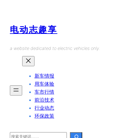
Skip
to
content
电动志趣享
a website dedicated to electric vehicles only.
新车情报
用车体验
车市行情
前沿技术
行业动态
环保政策
Search