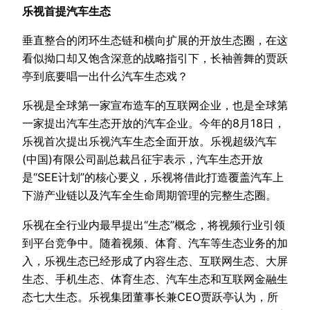
乐视首提汽车生态
垂直整合的闭环生态链和横向扩展的开放生态圈，在这
看似拗口却又饱含深意的战略指引下，长袖善舞的贾跃
亭到底要唱一出什么汽车生态戏？
乐视是全球第一家宣布造车的互联网企业，也是全球第
一家提出汽车生态开放的汽车企业。今年的8月18日，
乐视首次提出乐视汽车生态全面开放。乐视超级汽车
(中国)有限公司副总裁吕征宇表示，汽车生态开放
是“SEE计划”的核心要义，乐视将借此打造覆盖汽车上
下游产业链以及汽车全生命周期管理的完整生态圈。
乐视在全行业内最早提出“生态”概念，将视频行业引领
到平台竞争中。随着视频、体育、汽车等生态业务的加
入，乐视生态已经形成了内容生态、互联网生态、大屏
生态、手机生态、体育生态、汽车生态和互联网金融生
态七大生态。乐视集团董事长兼CEO贾跃亭认为，所