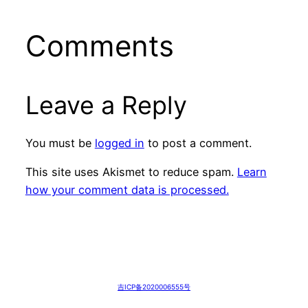
Comments
Leave a Reply
You must be
logged in
to post a comment.
This site uses Akismet to reduce spam.
Learn
how your comment data is processed.
吉ICP备2020006555号