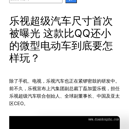
乐视超级汽车尺寸首次
被曝光 这款比QQ还小
的微型电动车到底要怎
样玩？
除了手机、电视，乐视汽车也正在紧锣密鼓的研发中。
前不久，乐视宣布上汽集团副总裁丁磊加盟乐视，担任
乐视超级汽车联合创始人、全球副董事长、中国及亚太
区CEO。