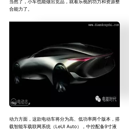
当然了，小车也能做出竞品，就看乐视的功力和资源整
合能力了。
动力方面，这款电动车将分为高、低功率两个版本，搭
载智能车载联网系统（LeUI Auto），中控配备9寸液