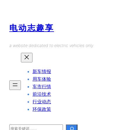
Skip
to
content
电动志趣享
a website dedicated to electric vehicles only.
新车情报
用车体验
车市行情
前沿技术
行业动态
环保政策
Search