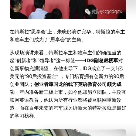
在特斯拉“思享会”上，朱晓彤演讲完毕，特斯拉的车主
和准车主们成为了“思享会”的主角。
从现场演讲来看，特斯拉车主和准车主们的确担当的
起“创新者”和“领导者”这一标签——
IDG副总裁楼军
对
创新事物充满渴望，在他主导下，IDG成立了一支1亿
美元的“90后投资基金” ，专门培育拥有创新力的90后
创业团队；
创业者谭国龙的线下英语教育公司颇为成
功
，年内准备新三板上市，如今他却另立团队，主攻互
联网英语教育，他认为所有行业都将被互联网重新改
造，而在百年未变的汽车业另辟新天的特斯拉就是最好
的学习榜样.