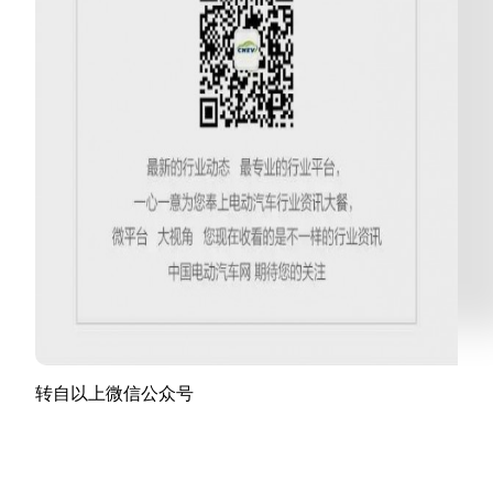
转自以上微信公众号