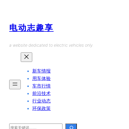
Skip
to
content
电动志趣享
a website dedicated to electric vehicles only.
新车情报
用车体验
车市行情
前沿技术
行业动态
环保政策
Search