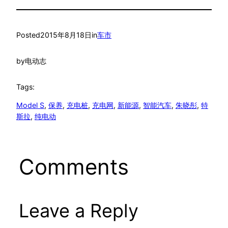
Posted
2015年8月18日
in
车市
by
电动志
Tags:
Model S
, 
保养
, 
充电桩
, 
充电网
, 
新能源
, 
智能汽车
, 
朱晓彤
, 
特
斯拉
, 
纯电动
Comments
Leave a Reply