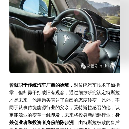
曾就职于传统汽车厂商的徐玻
，对传统汽车技术了如指
掌，但却勇于打破旧有观念，通过细致研究认定特斯拉
才是未来，他用购买表达了自己的态度转变，此外，不
同于从事传统能源行业的父亲，受特斯拉感召的他，认
定能源业的变革一触即发，未来将投身新能源行业；
身
兼创业者和投资者身份的陈步洲
，由特斯拉极致的售后