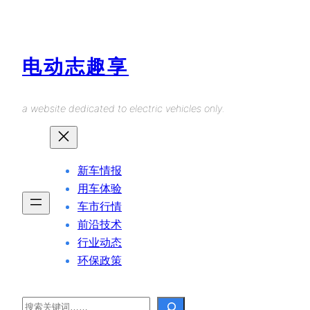
Skip
to
content
电动志趣享
a website dedicated to electric vehicles only.
新车情报
用车体验
车市行情
前沿技术
行业动态
环保政策
Search