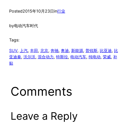
Posted
2015年10月23日
in
行业
by
电动汽车时代
Tags:
SUV
, 
上汽
, 
丰田
, 
北京
, 
奔驰
, 
奥迪
, 
新能源
, 
普锐斯
, 
比亚迪
, 
比
亚迪秦
, 
沃尔沃
, 
混合动力
, 
特斯拉
, 
电动汽车
, 
纯电动
, 
荣威
, 
补
贴
Comments
Leave a Reply