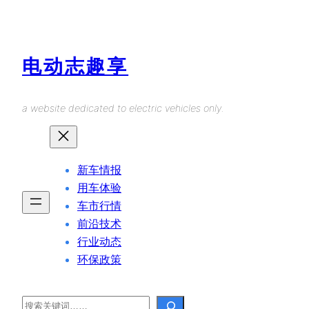
Skip
to
content
电动志趣享
a website dedicated to electric vehicles only.
新车情报
用车体验
车市行情
前沿技术
行业动态
环保政策
Search