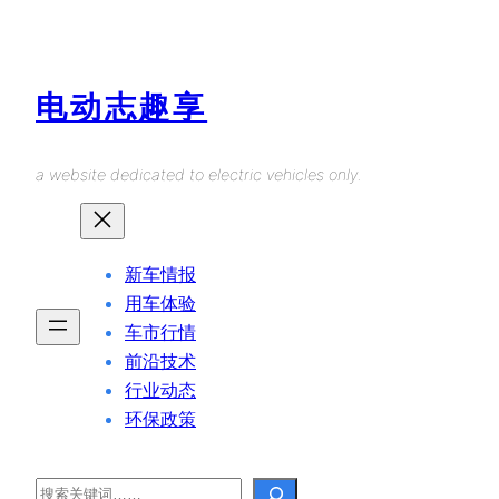
Skip
to
content
电动志趣享
a website dedicated to electric vehicles only.
新车情报
用车体验
车市行情
前沿技术
行业动态
环保政策
Search