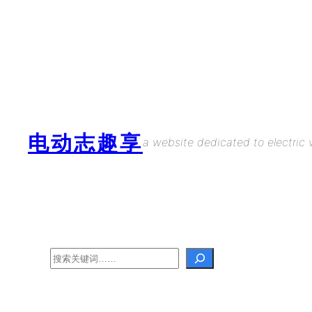
Skip
to
content
电动志趣享
a website dedicated to electric v
Search