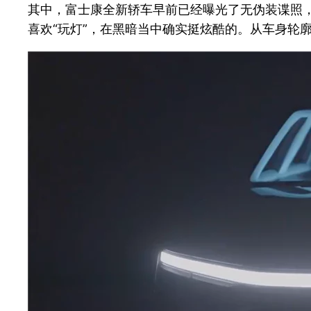
其中，富士康全新轿车早前已经曝光了无伪装谍照
喜欢“玩灯”，在黑暗当中确实挺炫酷的。从车身轮