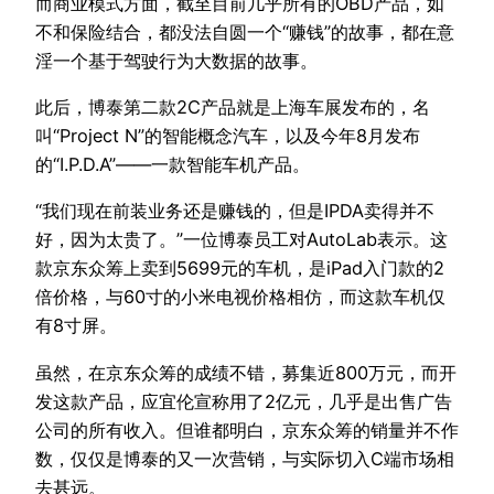
而商业模式方面，截至目前几乎所有的OBD产品，如
不和保险结合，都没法自圆一个“赚钱”的故事，都在意
淫一个基于驾驶行为大数据的故事。
此后，博泰第二款2C产品就是上海车展发布的，名
叫“Project N”的智能概念汽车，以及今年8月发布
的“I.P.D.A”——一款智能车机产品。
“我们现在前装业务还是赚钱的，但是IPDA卖得并不
好，因为太贵了。”一位博泰员工对AutoLab表示。这
款京东众筹上卖到5699元的车机，是iPad入门款的2
倍价格，与60寸的小米电视价格相仿，而这款车机仅
有8寸屏。
虽然，在京东众筹的成绩不错，募集近800万元，而开
发这款产品，应宜伦宣称用了2亿元，几乎是出售广告
公司的所有收入。但谁都明白，京东众筹的销量并不作
数，仅仅是博泰的又一次营销，与实际切入C端市场相
去甚远。