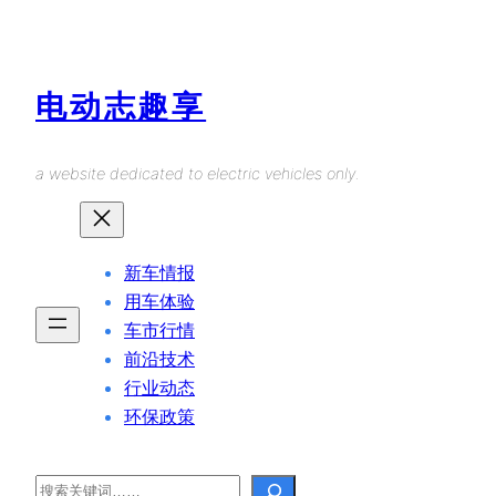
Skip
to
content
电动志趣享
a website dedicated to electric vehicles only.
新车情报
用车体验
车市行情
前沿技术
行业动态
环保政策
Search