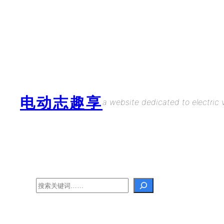
Skip
to
content
电动志趣享
a website dedicated to electric v
Search