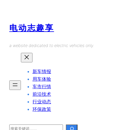
Skip
to
content
电动志趣享
a website dedicated to electric vehicles only.
新车情报
用车体验
车市行情
前沿技术
行业动态
环保政策
Search