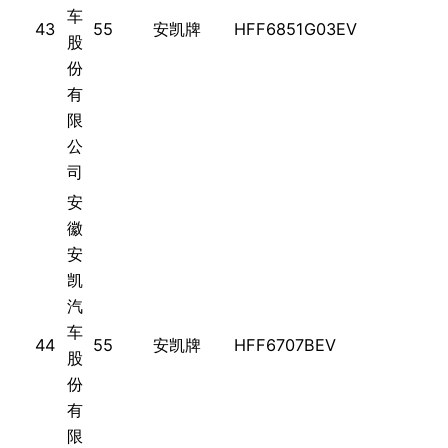
车
43
55
安凯牌
HFF6851G03EV
股
份
有
限
公
司
安
徽
安
凯
汽
车
44
55
安凯牌
HFF6707BEV
股
份
有
限