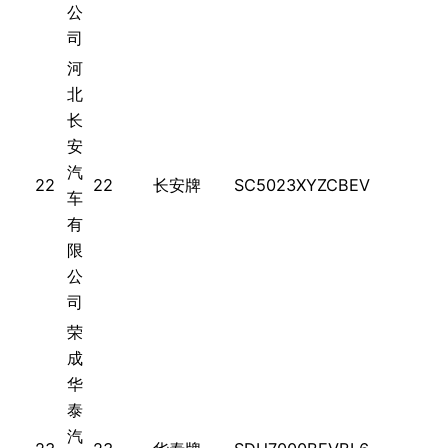
公
司
河
北
长
安
汽
22
22
长安牌
SC5023XYZCBEV
车
有
限
公
司
荣
成
华
泰
汽