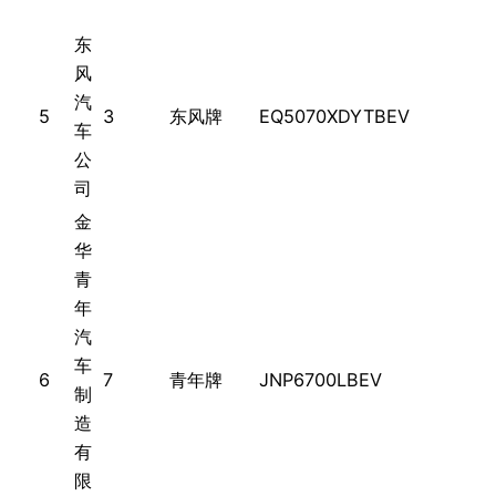
东
风
汽
5
3
东风牌
EQ5070XDYTBEV
车
公
司
金
华
青
年
汽
车
6
7
青年牌
JNP6700LBEV
制
造
有
限