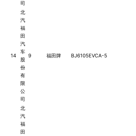
司
北
汽
福
田
汽
车
14
9
福田牌
BJ6105EVCA-5
股
份
有
限
公
司
北
汽
福
田