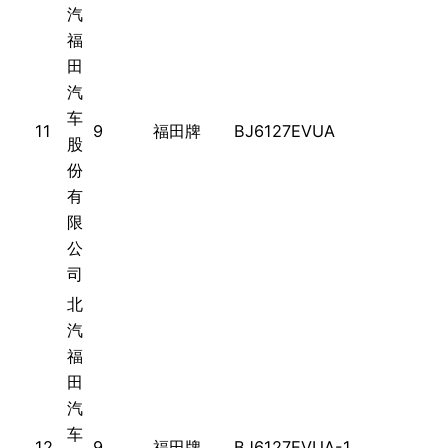
汽
福
田
汽
车
11
9
福田牌
BJ6127EVUA
股
份
有
限
公
司
北
汽
福
田
汽
车
12
9
福田牌
BJ6127EVUA-1