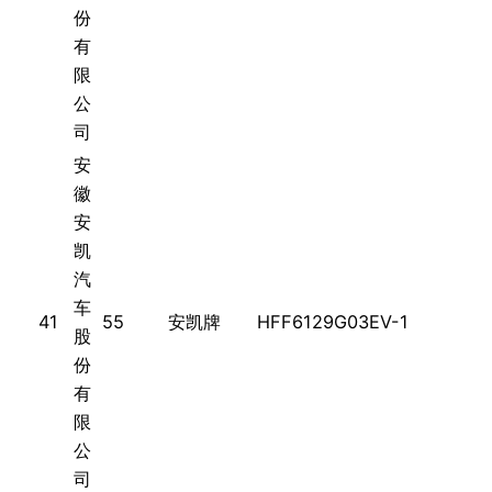
份
有
限
公
司
安
徽
安
凯
汽
车
41
55
安凯牌
HFF6129G03EV-1
股
份
有
限
公
司