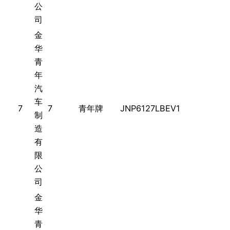
公
司
金
华
青
年
汽
车
7
7
青年牌
JNP6127LBEV1
制
造
有
限
公
司
金
华
青