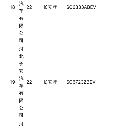
汽
18
22
长安牌
SC6833ABEV
车
有
限
公
司
河
北
长
安
汽
19
22
长安牌
SC6723ZBEV
车
有
限
公
司
河