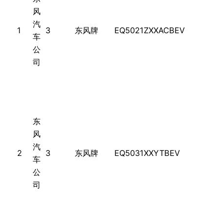
风
汽
1
3
东风牌
EQ5021ZXXACBEV
车
公
司
东
风
汽
2
3
东风牌
EQ5031XXYTBEV
车
公
司