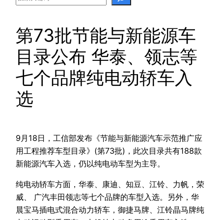
第73批节能与新能源车
目录公布 华泰、领志等
七个品牌纯电动轿车入
选
9月18日，工信部发布《节能与新能源汽车示范推广应
用工程推荐车型目录》(第73批)，此次目录共有188款
新能源汽车入选，仍以纯电动车型为主导。
纯电动轿车方面，华泰、康迪、知豆、江铃、力帆，荣
威、 广汽丰田领志等七个品牌的车型入选。另外，华
晨宝马插电式混合动力轿车，御捷马牌、江铃晶马牌纯