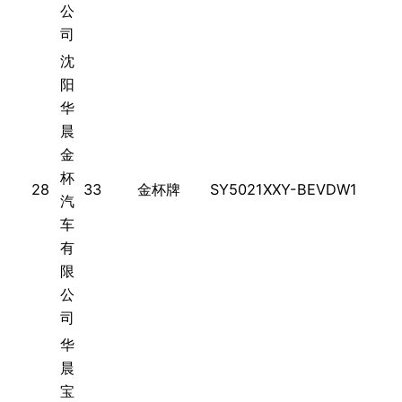
公
司
沈
阳
华
晨
金
杯
28
33
金杯牌
SY5021XXY-BEVDW1
汽
车
有
限
公
司
华
晨
宝