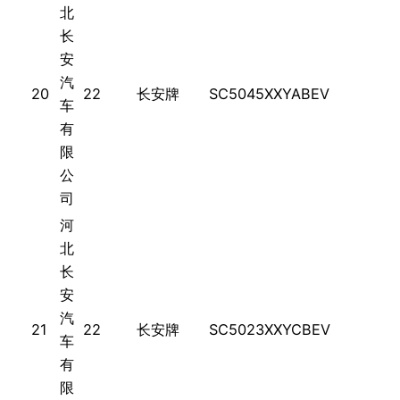
北
长
安
汽
20
22
长安牌
SC5045XXYABEV
车
有
限
公
司
河
北
长
安
汽
21
22
长安牌
SC5023XXYCBEV
车
有
限