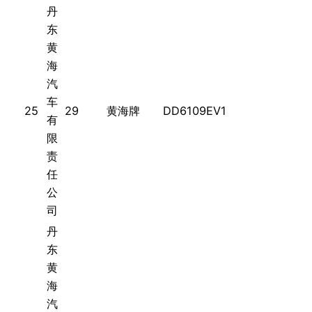
丹
东
黄
海
汽
车
25
29
黄海牌
DD6109EV1
有
限
责
任
公
司
丹
东
黄
海
汽