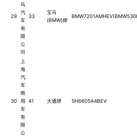
马
汽
宝马
29
33
BMW7201AMHEV(BMW530L
车
(BMW)牌
有
限
公
司
上
海
汽
车
商
30
用
41
大通牌
SH6605A4BEV
车
有
限
公