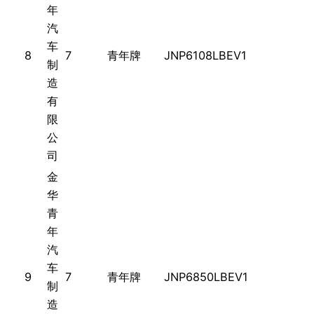
年
汽
车
8
7
青年牌
JNP6108LBEV1
制
造
有
限
公
司
金
华
青
年
汽
车
9
7
青年牌
JNP6850LBEV1
制
造