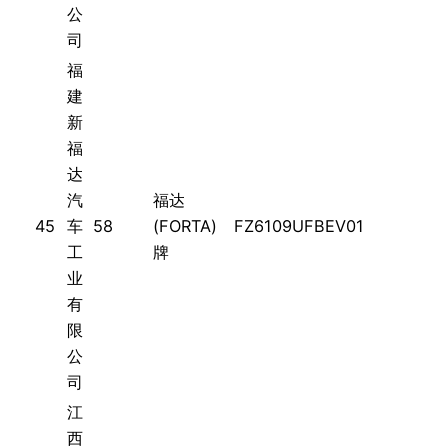
公
司
福
建
新
福
达
汽
福达
45
车
58
(FORTA)
FZ6109UFBEV01
工
牌
业
有
限
公
司
江
西