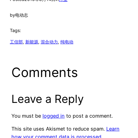
by
电动志
Tags:
工信部
, 
新能源
, 
混合动力
, 
纯电动
Comments
Leave a Reply
You must be
logged in
to post a comment.
This site uses Akismet to reduce spam.
Learn
how your comment data is processed.