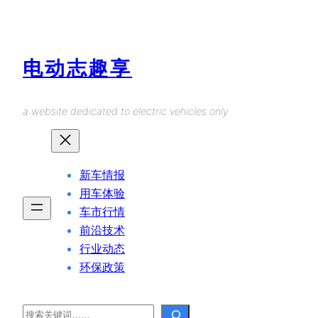
Skip
to
content
电动志趣享
a website dedicated to electric vehicles only.
新车情报
用车体验
车市行情
前沿技术
行业动态
环保政策
Search