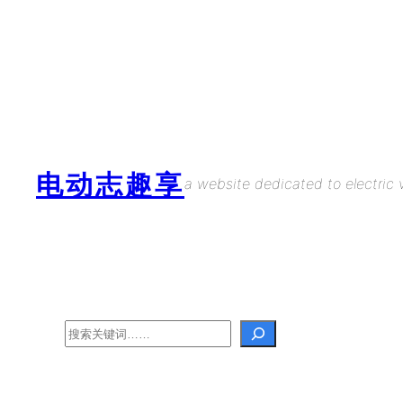
Skip
to
content
电动志趣享
a website dedicated to electric v
Search