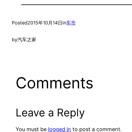
Posted
2015年10月14日
in
车市
by
汽车之家
Comments
Leave a Reply
You must be
logged in
to post a comment.