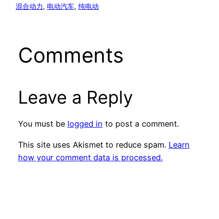
混合动力
, 
电动汽车
, 
纯电动
Comments
Leave a Reply
You must be
logged in
to post a comment.
This site uses Akismet to reduce spam.
Learn
how your comment data is processed.