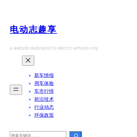
Skip
to
content
电动志趣享
a website dedicated to electric vehicles only.
新车情报
用车体验
车市行情
前沿技术
行业动态
环保政策
Search