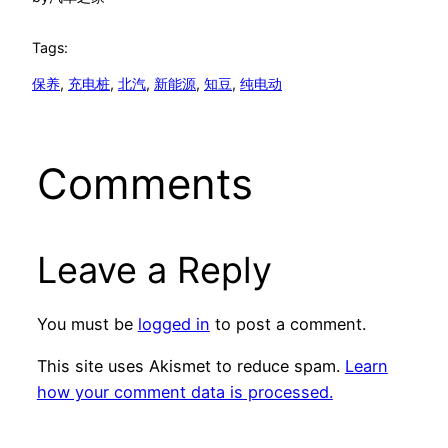
Tags:
保养
, 
充电桩
, 
北汽
, 
新能源
, 
知豆
, 
纯电动
Comments
Leave a Reply
You must be
logged in
to post a comment.
This site uses Akismet to reduce spam.
Learn
how your comment data is processed.