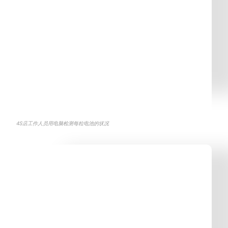
4S店工作人员用电脑检测每粒电池的状况