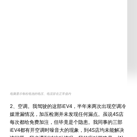
电脑显示每粒电池的电压、电流皆在正常值内
2、空调。我驾驶的这部iEV4，半年来两次出现空调冷
媒泄漏情况，加压检测并未发现任何漏点。虽说4S店
每次都给免费加注，但毕竟是个隐患。我同事的三部
iEV4都有开空调时噪音大的现象，到4S店均未能解决