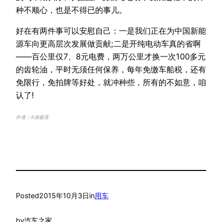
种不顺心，也是不得已的事儿。
好在有两件事可以安慰自己：一是我们正在为中国新能
源车向更高层次发展做贡献;二是开纯电动车真的省啊
——百公里仅7、8元电费，两万公里才换一次100多元
的齿轮油，平时无须任何保养，每年免缴车船税，还有
免限行，免拍牌等好处，就冲种些，所有的不如意，咱
认了!
作者：A南极客
Posted
2015年10月3日
in
用车
by
汽车之家