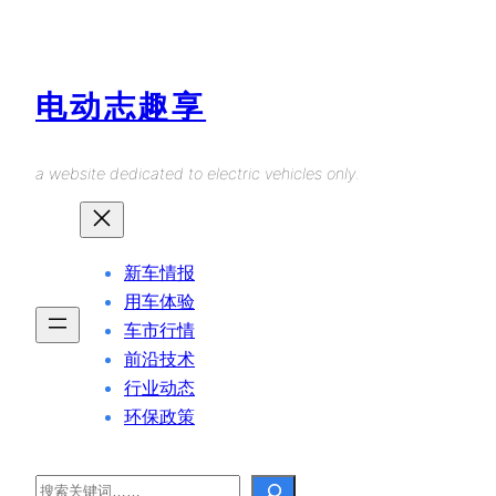
Skip
to
content
电动志趣享
a website dedicated to electric vehicles only.
新车情报
用车体验
车市行情
前沿技术
行业动态
环保政策
Search