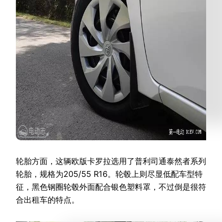
轮胎方面，这辆欧版卡罗拉选用了普利司通泰然者系列
轮胎，规格为205/55 R16。轮毂上则尽显低配车型特
征，黑色钢圈轮毂外面配合银色塑料罩，不过倒是很符
合出租车的特点。