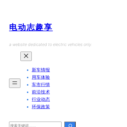
Skip
to
content
电动志趣享
a website dedicated to electric vehicles only.
新车情报
用车体验
车市行情
前沿技术
行业动态
环保政策
Search