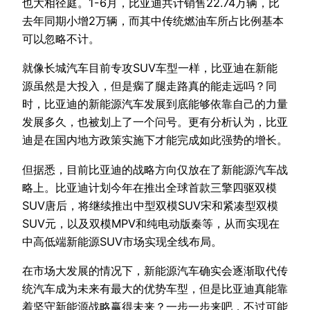
也大相径庭。1-6月，比亚迪共计销售22.74万辆，比
去年同期小增2万辆，而其中传统燃油车所占比例基本
可以忽略不计。
就像长城汽车目前专攻SUV车型一样，比亚迪在新能
源虽然是大投入，但是瘸了腿走路真的能走远吗？同
时，比亚迪的新能源汽车发展到底能够依靠自己的力量
发展多久，也被划上了一个问号。更有分析认为，比亚
迪是在国内地方政策实施下才能完成如此强势的增长。
但据悉，目前比亚迪的战略方向仅放在了新能源汽车战
略上。比亚迪计划今年在推出全球首款三擎四驱双模
SUV唐后，将继续推出中型双模SUV宋和紧凑型双模
SUV元，以及双模MPV和纯电动版秦等，从而实现在
中高低端新能源SUV市场实现全线布局。
在市场大发展的情况下，新能源汽车确实会逐渐取代传
统汽车成为未来有最大的优势车型，但是比亚迪真能靠
着坚守新能源战略赢得未来？一步一步来吧，不过可能