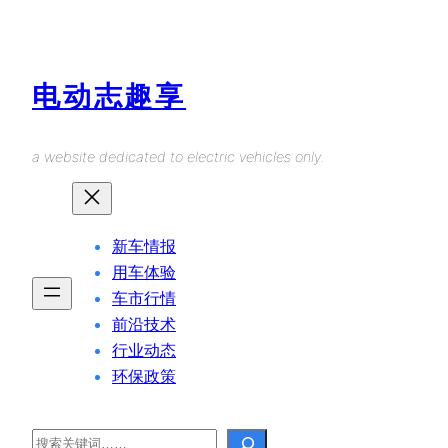
Skip
to
content
电动志趣享
a website dedicated to electric vehicles only.
新车情报
用车体验
车市行情
前沿技术
行业动态
环保政策
Search