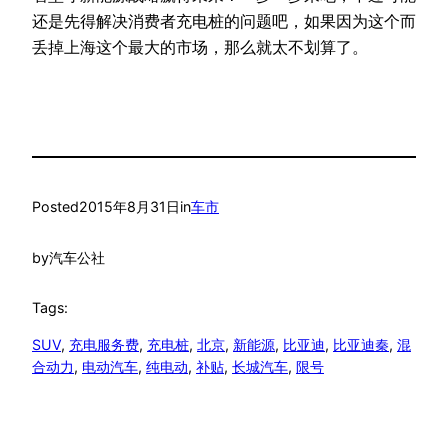
还是先得解决消费者充电桩的问题吧，如果因为这个而
丢掉上海这个最大的市场，那么就太不划算了。
Posted
2015年8月31日
in
车市
by
汽车公社
Tags:
SUV
, 
充电服务费
, 
充电桩
, 
北京
, 
新能源
, 
比亚迪
, 
比亚迪秦
, 
混
合动力
, 
电动汽车
, 
纯电动
, 
补贴
, 
长城汽车
, 
限号