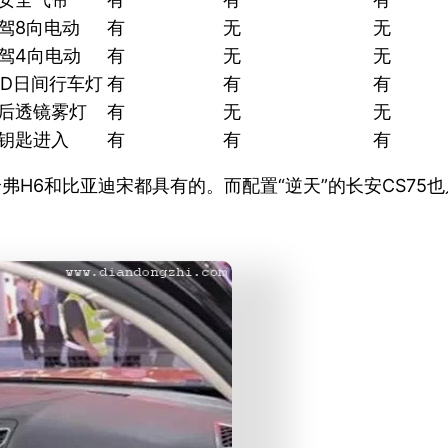
驾8向电动
有
无
无
驾4向电动
有
无
无
ED日间行车灯
有
有
有
后透镜雾灯
有
无
无
钥匙进入
有
有
有
弗H6和比亚迪宋都具有的。而配置“逆天”的长安CS75