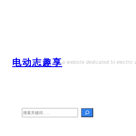
Skip
to
content
电动志趣享
a website dedicated to electric v
Search