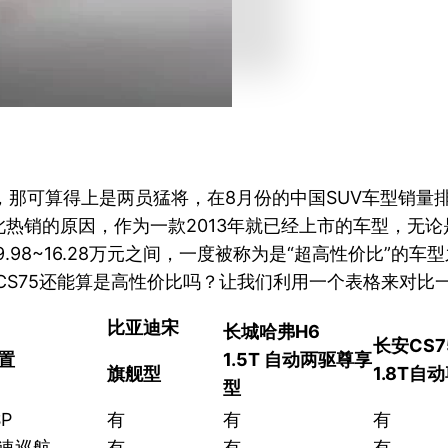
5，那可算得上是两员猛将，在8月份的中国SUV车型销量排
到如此热销的原因，作为一款2013年就已经上市的车型，
98~16.28万元之间，一度被称为是“超高性价比”的车
CS75还能算是高性价比吗？让我们利用一个表格来对比
比亚迪
宋
长城哈弗H6
长安CS7
置
1.5T
自动两驱
尊享
旗舰型
1.8T
自动
型
SP
有
有
有
速巡航
有
有
有