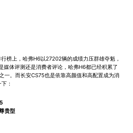
行榜上，哈弗H6以27202辆的成绩力压群雄夺魁，
无论是媒体评测还是消费者评论，哈弗H6都已经积累了
型之一。而长安CS75也是依靠高颜值和高配置成为消
一下：
5
尊贵型