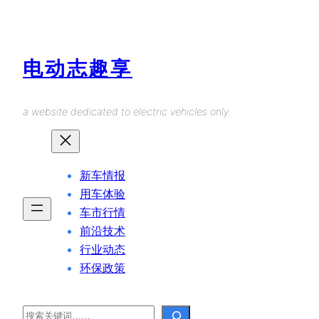
Skip
to
content
电动志趣享
a website dedicated to electric vehicles only.
新车情报
用车体验
车市行情
前沿技术
行业动态
环保政策
Search