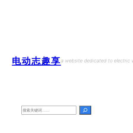
Skip
to
content
电动志趣享
a website dedicated to electric v
Search