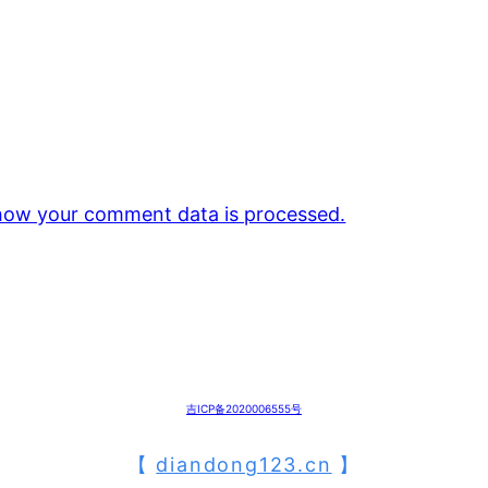
how your comment data is processed.
吉ICP备2020006555号
【
diandong123.cn
】