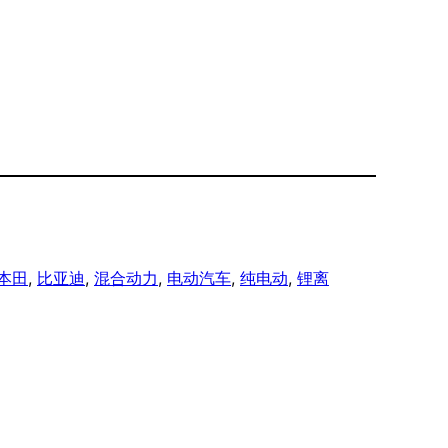
本田
, 
比亚迪
, 
混合动力
, 
电动汽车
, 
纯电动
, 
锂离