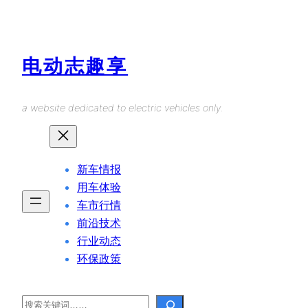
Skip
to
content
电动志趣享
a website dedicated to electric vehicles only.
新车情报
用车体验
车市行情
前沿技术
行业动态
环保政策
Search