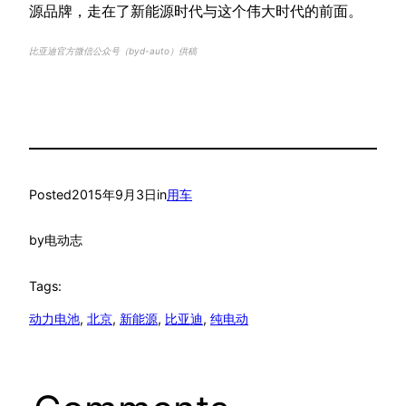
源品牌，走在了新能源时代与这个伟大时代的前面。
比亚迪官方微信公众号（byd-auto）供稿
Posted
2015年9月3日
in
用车
by
电动志
Tags:
动力电池
, 
北京
, 
新能源
, 
比亚迪
, 
纯电动