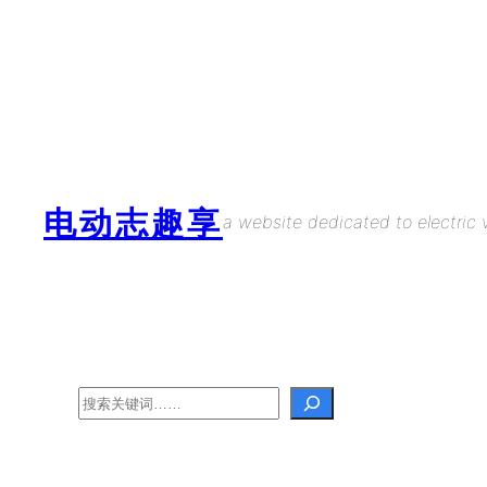
Skip
to
content
电动志趣享
a website dedicated to electric v
Search