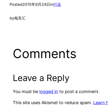
Posted
2015年9月24日
in
行业
by
电车汇
Comments
Leave a Reply
You must be
logged in
to post a comment.
This site uses Akismet to reduce spam.
Learn 