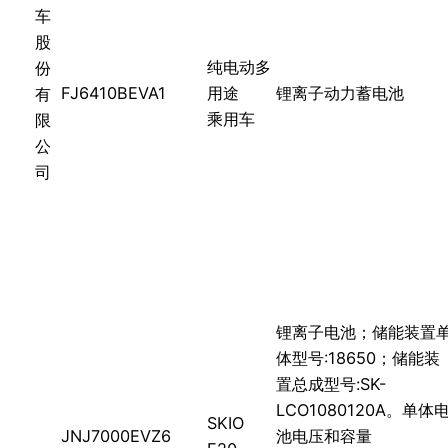
车
股
纯电动多
份
FJ6410BEVA1
用途
锂离子动力蓄电池
有
乘用车
限
公
司
锂离子电池；储能装置
体型号:18650；储能装
置总成型号:SK-
LCO1080120A。单体
SKIO
JNJ7000EVZ6
池电压和容量