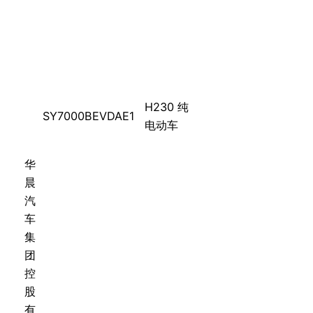
H230 纯
SY7000BEVDAE1
电动车
华
晨
汽
车
集
团
控
股
有