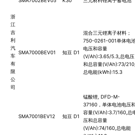
SMA7002BEV05
K30
三元材料锂离子蓄电池
浙
江
吉
混合三元锂离子材料；
利
750-0261-001单体电
汽
电压和容量
SMA7000BEV01
知豆 D1
车
(V/Ah):3.65/5.3,总电压
有
和总容量(V/Ah):73/210
限
总电能(kWh):15.3
公
司
锰酸锂, DFD-M-
37160，单体电池电压
容量(V/Ah):3.7/160,总
SMA7001BEV12
知豆 D1
压和总容量
(V/Ah):74/160,总电能