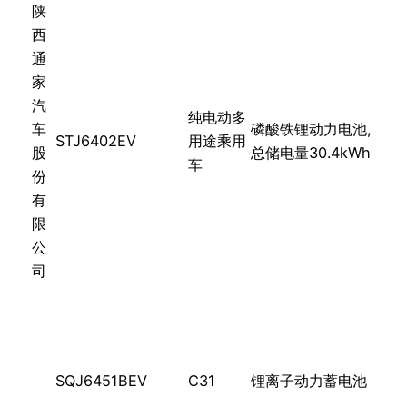
陕
西
通
家
汽
纯电动多
车
磷酸铁锂动力电池,
STJ6402EV
用途乘用
股
总储电量30.4kWh
车
份
有
限
公
司
SQJ6451BEV
C31
锂离子动力蓄电池