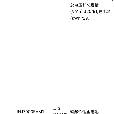
总电压和总容量
(V/Ah):320/91,总电能
(kWh):29.1
众泰
JNJ7000EVM1
磷酸铁锂蓄电池