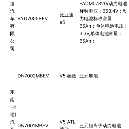
迪
FADM07320/动力电池
汽
标称电压：653.4V；动
比亚迪
车
BYD7005BEV
力电池标称容量：
e5
有
65Ah；单体电池电压：
限
3.3V,单体电池容量：
公
65Ah；
司
DN7002MBEV
V5 菱致
三元电池
东
南
(福
建)
汽
V5 ATL
DN7001MBEV
三元锂离子动力电池