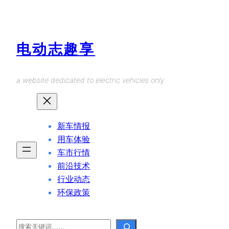
Skip
to
content
电动志趣享
a website dedicated to electric vehicles only.
新车情报
用车体验
车市行情
前沿技术
行业动态
环保政策
Search