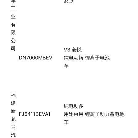
车
菱致
工
业
有
限
公
司
V3 菱悦
DN7000MBEV
纯电动轿
锂离子电池
车
福
建
纯电动多
新
FJ6411BEVA1
用途乘用
锂离子动力蓄电池
龙
车
马
汽