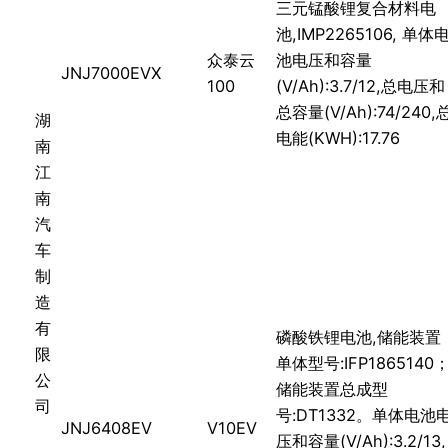
三元锰酸锂复合材料电
池,IMP2265106, 单体
众泰云
池电压和容量
JNJ7000EVX
100
(V/Ah):3.7/12,总电压和
总容量(V/Ah):74/240,
湖
电能(KWH):17.76
南
江
南
汽
车
制
造
有
磷酸铁锂电池,储能装置
限
单体型号:IFP1865140
公
储能装置总成型
司
号:DT1332。单体电池
JNJ6408EV
V10EV
压和容量(V/Ah):3.2/13,