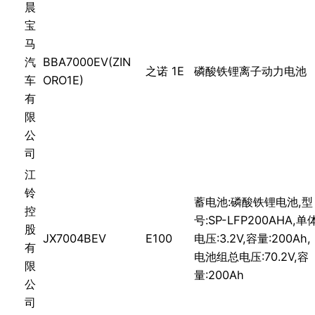
晨
宝
马
汽
BBA7000EV(ZIN
之诺 1E
磷酸铁锂离子动力电池
车
ORO1E)
有
限
公
司
江
铃
蓄电池:磷酸铁锂电池,型
控
号:SP-LFP200AHA,单
股
JX7004BEV
E100
电压:3.2V,容量:200Ah,
有
电池组总电压:70.2V,容
限
量:200Ah
公
司