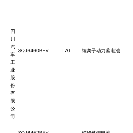
四
川
汽
SQJ6460BEV
T70
锂离子动力蓄电池
车
工
业
股
份
有
限
公
司
SQJ6452BEV
磷酸铁锂电池