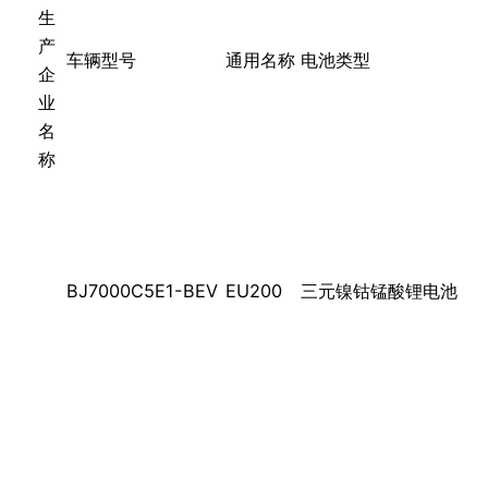
生
产
车辆型号
通用名称
电池类型
企
业
名
称
BJ7000C5E1-BEV
EU200
三元镍钴锰酸锂电池