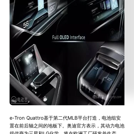
e-Tron Quattro基于第二代MLB平台打造，电池组安
置在前后轴之间的地板下。奥迪官方表示，其动力电池
提供商为三星和LG化学，将在欧洲工厂研发并生产。