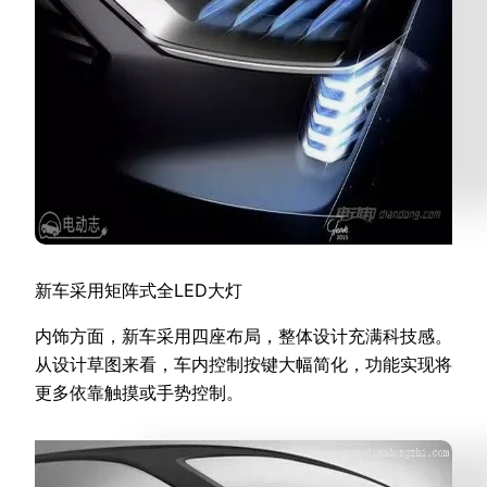
新车采用矩阵式全LED大灯
内饰方面，新车采用四座布局，整体设计充满科技感。
从设计草图来看，车内控制按键大幅简化，功能实现将
更多依靠触摸或手势控制。