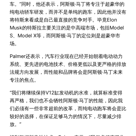
车。”同时，他还表示，阿斯顿·马丁将专注于超豪华的
纯电动轿车研发，而并不是单纯的跑车，因此他并没有
将特斯来看成是自己最直接的竞争对手。毕竟Elon
Musk的特斯拉主要关注的是中高端市场，包括Model
S、Model X等，而阿斯顿·马丁的定位则是超豪华市
场。
Palmer还表示，汽车行业现在已经开始朝着电动动力
系统、更先进的电池技术、价格更低以及更严格的排放
法规方向发展，而性能和品牌将会是阿斯顿·马丁未来
专注的焦点。
“我们将继续保持V12缸发动机的水准，就算标准变得
再严格，我们也不会牺牲阿斯顿·马丁的性能，因此我
们必须有一些非常超前的改革，而纯电动跑车将会是比
较好的选择，在保证足够马力的情况下，尽量减少排
放。”