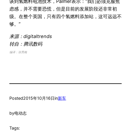
谈到氢燃料电池技术，Palmer表示：“我们必须克服焦
虑感，并不需要恐慌，但是目前的发展阶段还非常初
级。在整个英国，只有四个氢燃料添加站，这可远远不
够。”
来源：digitaltrends
转自：腾讯数码
编译：张秀梅
Posted
2015年10月16日
in
新车
by
电动志
Tags: