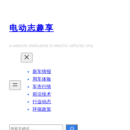
Skip
to
content
电动志趣享
a website dedicated to electric vehicles only.
新车情报
用车体验
车市行情
前沿技术
行业动态
环保政策
Search