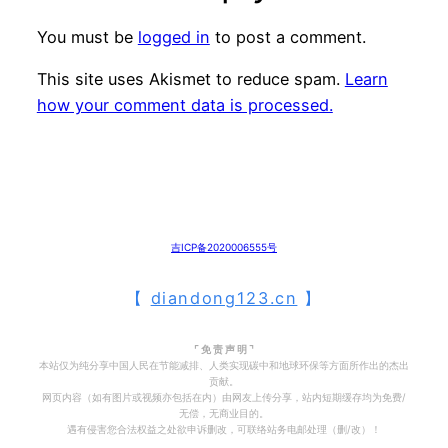
You must be
logged in
to post a comment.
This site uses Akismet to reduce spam.
Learn
how your comment data is processed.
吉ICP备2020006555号
【
diandong123.cn
】
⌜ 免 责 声 明 ⌝
本站仅为纯分享中国人民在节能减排、人类实现碳中和地球环保等方面所作出的杰出
贡献。
网页内容（如有图片或视频亦包括在内）由网友上传分享，站内短期缓存均为免费/
无偿，无商业目的。
遇有侵害您合法权益之处欲申诉删改，可联络站务电邮处理（删/改）！