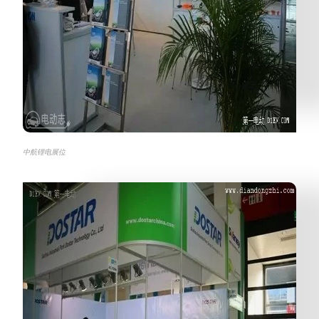
中航锂电展位