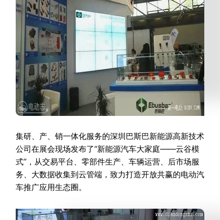
集研、产、销一体化服务的深圳巴斯巴新能源高新技术
公司在展会现场发布了“新能源汽车大家庭——云谷模
式”，从交易平台、零部件生产、车辆运营、后市场服
务、大数据收集到云管端，致力打造开放共赢的电动汽
车推广应用生态圈。