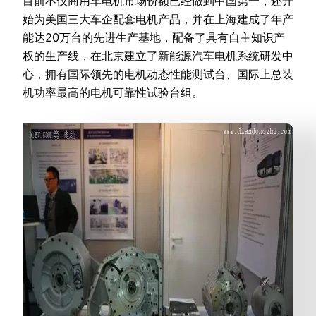
目前不仅商用车电机市场份额已经做到中国第一，还开
始为美国三大车企配套电机产品，并在上海建成了年产
能达20万台的先进生产基地，配备了具有自主知识产
权的生产线，在北京建立了新能源汽车电机系统研发中
心，拥有国际领先的电机动态性能测试台、国际上总装
机功率最高的电机可靠性试验台组。