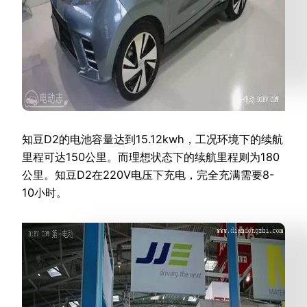
知豆D2的电池容量达到15.12kwh，工况环境下的续航
里程可达150公里。而理想状态下的续航里程则为180
公里。知豆D2在220V电压下充电，完全充满需要8-
10小时。