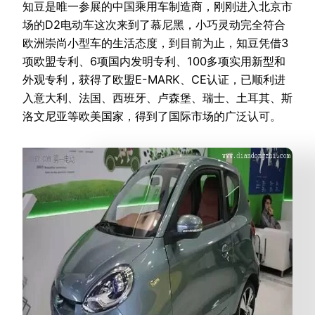
知豆是唯一参展的中国乘用车制造商，刚刚进入北京市
场的D2电动车这次来到了慕尼黑，小巧灵动完全符合
欧洲崇尚小型车的生活态度，到目前为止，知豆凭借3
项欧盟专利、6项国内发明专利、100多项实用新型和
外观专利，获得了欧盟E-MARK、CE认证，已顺利进
入意大利、法国、西班牙、卢森堡、瑞士、土耳其、斯
洛文尼亚等欧美国家，得到了国际市场的广泛认可。