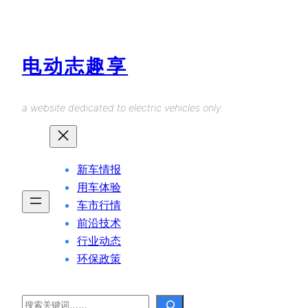
Skip
to
content
电动志趣享
a website dedicated to electric vehicles only.
新车情报
用车体验
车市行情
前沿技术
行业动态
环保政策
Search