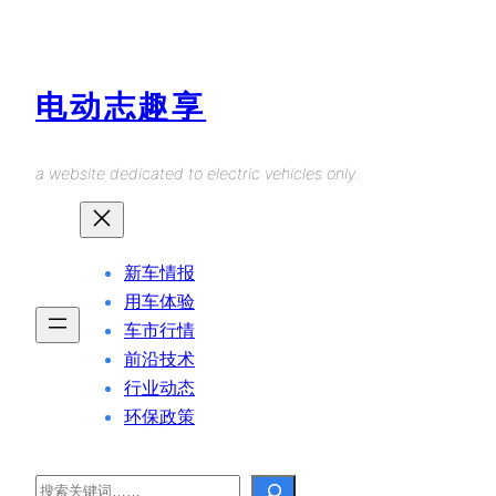
Skip
to
content
电动志趣享
a website dedicated to electric vehicles only.
新车情报
用车体验
车市行情
前沿技术
行业动态
环保政策
Search