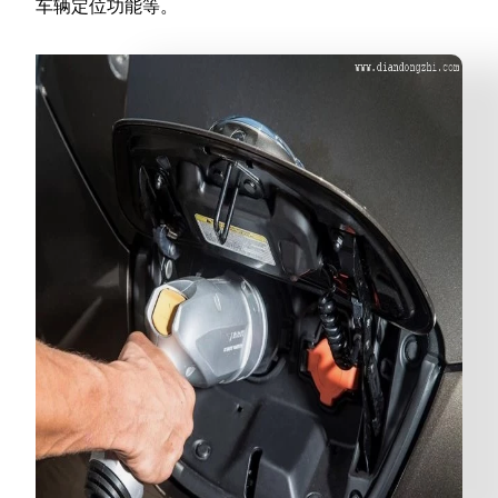
车辆定位功能等。