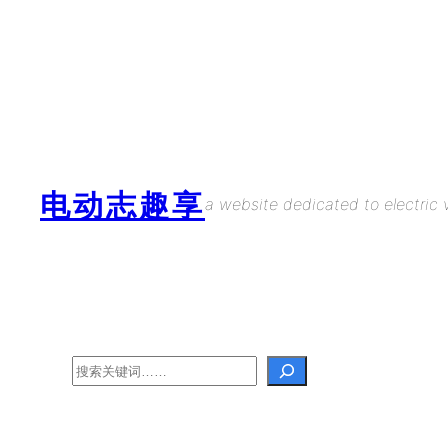
Skip
to
content
电动志趣享
a website dedicated to electric v
Search