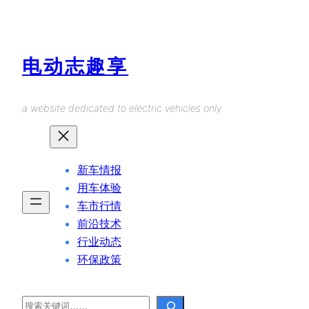
Skip
to
content
电动志趣享
a website dedicated to electric vehicles only.
新车情报
用车体验
车市行情
前沿技术
行业动态
环保政策
Search