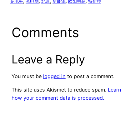
充电桩
, 
充电网
, 
北京
, 
新能源
, 
欧阳明高
, 
特斯拉
Comments
Leave a Reply
You must be
logged in
to post a comment.
This site uses Akismet to reduce spam.
Learn
how your comment data is processed.