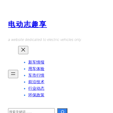
Skip
to
content
电动志趣享
a website dedicated to electric vehicles only.
新车情报
用车体验
车市行情
前沿技术
行业动态
环保政策
Search