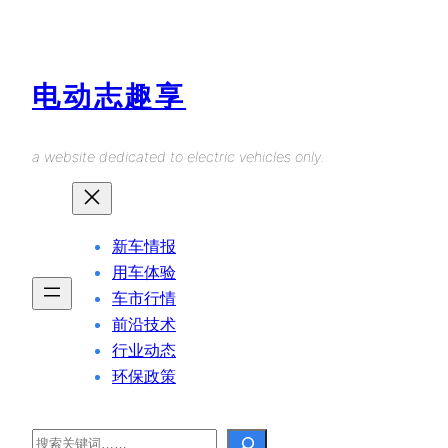
Skip
to
content
电动志趣享
a website dedicated to electric vehicles only.
新车情报
用车体验
车市行情
前沿技术
行业动态
环保政策
Search