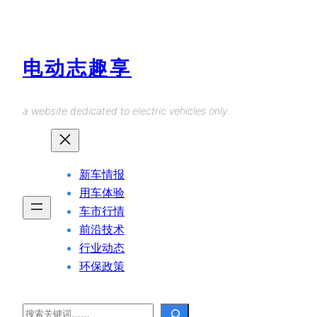
Skip
to
content
电动志趣享
a website dedicated to electric vehicles only.
新车情报
用车体验
车市行情
前沿技术
行业动态
环保政策
Search