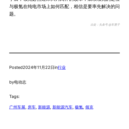
与极氪在纯电市场上如何匹配，相信是要率先解决的问
题。
出处：头条号 @车厘子
Posted
2024年11月22日
in
行业
by
电动志
Tags:
广州车展
, 
房车
, 
新能源
, 
新能源汽车
, 
极氪
, 
领克