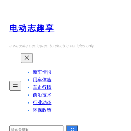
Skip
to
content
电动志趣享
a website dedicated to electric vehicles only.
新车情报
用车体验
车市行情
前沿技术
行业动态
环保政策
Search