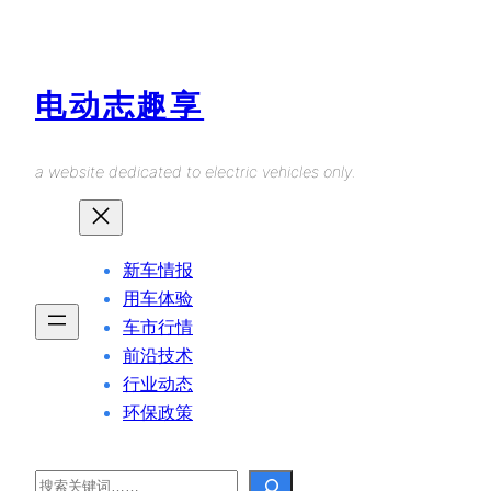
Skip
to
content
电动志趣享
a website dedicated to electric vehicles only.
新车情报
用车体验
车市行情
前沿技术
行业动态
环保政策
Search