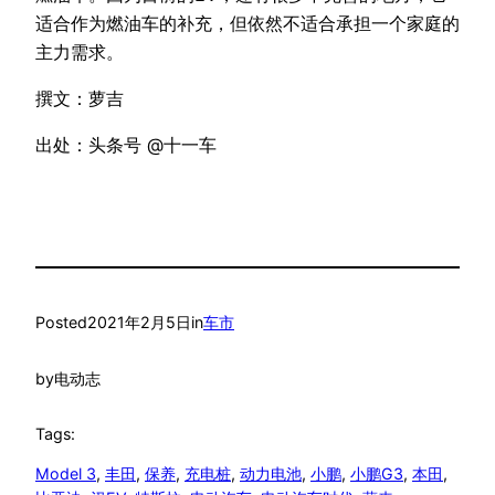
适合作为燃油车的补充，但依然不适合承担一个家庭的
主力需求。
撰文：萝吉
出处：头条号 @十一车
Posted
2021年2月5日
in
车市
by
电动志
Tags:
Model 3
, 
丰田
, 
保养
, 
充电桩
, 
动力电池
, 
小鹏
, 
小鹏G3
, 
本田
, 