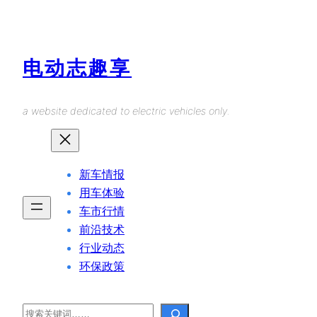
Skip
to
content
电动志趣享
a website dedicated to electric vehicles only.
新车情报
用车体验
车市行情
前沿技术
行业动态
环保政策
Search