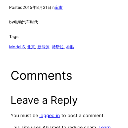
Posted
2015年8月31日
in
车市
by
电动汽车时代
Tags:
Model S
, 
北京
, 
新能源
, 
特斯拉
, 
补贴
Comments
Leave a Reply
You must be
logged in
to post a comment.
This site uses Akismet to reduce spam.
Learn