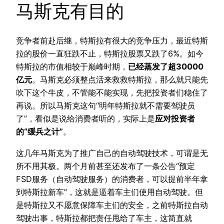
马斯克有目的
竞争者前赴后继，特斯拉有很大的竞争压力，最近特斯
拉的股价一直狂跌不止，特斯拉股票又跌了6%。如今
特斯拉的市值相较于巅峰时期，
已经蒸发了超30000
亿元
。马斯克必须整点活来救救特斯拉，那么就只能先
吹下这个牛皮，不管能不能实现，先把投资者们稳住了
再说。所以马斯克这句“明年特斯拉就不需要驾驶员
了”，看似是说给消费者听的，实际上是
应对投资者
的“缓兵之计”
。
这几年马斯克为了推广自己的自动驾驶技术，可谓是无
所不用其极。两个月前甚至还发布了一条公告“预定
FSD服务（自动驾驶服务）的消费者，可以提前半年拿
到特斯拉新车”，这就是逼着车主们使用自动驾驶。但
是特斯拉又不愿意保障车主们的安全，之前特斯拉自动
驾驶出事，特斯拉都把责任甩给了车主，这简直就