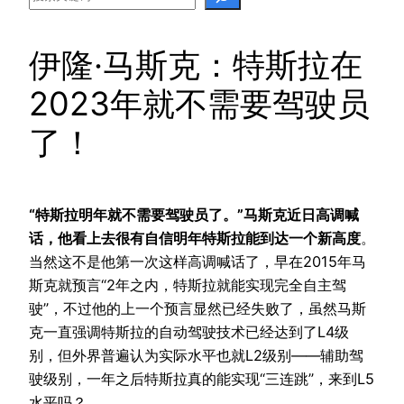
伊隆·马斯克：特斯拉在
2023年就不需要驾驶员
了！
“特斯拉明年就不需要驾驶员了。”马斯克近日高调喊
话，他看上去很有自信明年特斯拉能到达一个新高度
。
当然这不是他第一次这样高调喊话了，早在2015年马
斯克就预言“2年之内，特斯拉就能实现完全自主驾
驶”，不过他的上一个预言显然已经失败了，虽然马斯
克一直强调特斯拉的自动驾驶技术已经达到了L4级
别，但外界普遍认为实际水平也就L2级别——辅助驾
驶级别，一年之后特斯拉真的能实现“三连跳”，来到L5
水平吗？