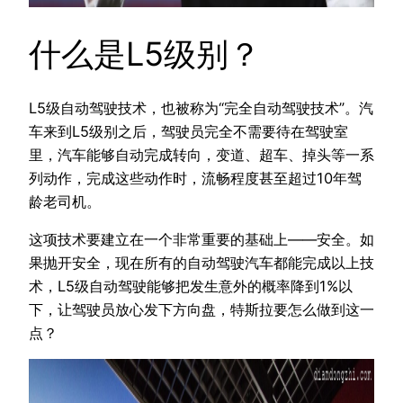
什么是L5级别？
L5级自动驾驶技术，也被称为“完全自动驾驶技术”。汽
车来到L5级别之后，驾驶员完全不需要待在驾驶室
里，汽车能够自动完成转向，变道、超车、掉头等一系
列动作，完成这些动作时，流畅程度甚至超过10年驾
龄老司机。
这项技术要建立在一个非常重要的基础上——安全。如
果抛开安全，现在所有的自动驾驶汽车都能完成以上技
术，L5级自动驾驶能够把发生意外的概率降到1%以
下，让驾驶员放心发下方向盘，特斯拉要怎么做到这一
点？