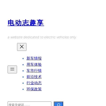
Skip
to
content
电动志趣享
a website dedicated to electric vehicles only.
新车情报
用车体验
车市行情
前沿技术
行业动态
环保政策
Search